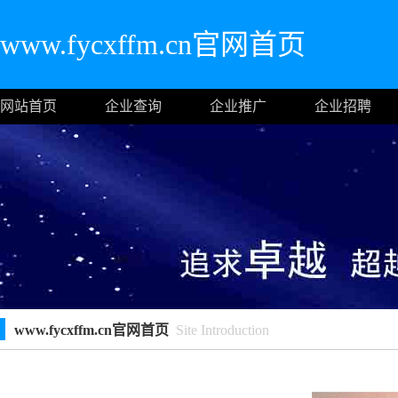
www.fycxffm.cn官网首页
网站首页
企业查询
企业推广
企业招聘
www.fycxffm.cn官网首页
Site Introduction