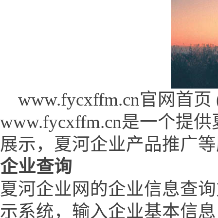
www.fycxffm.cn官网首页 (ww
www.fycxffm.cn是
展示，夏河企业产品推广等
企业查询
夏河企业网的企业信息查询
示系统，输入企业基本信息